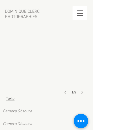
DOMINIQUE CLERC
01_Smartland_01
PHOTOGRAPHIES
1/9
Texte
Camera Obscura
Camera Obscura