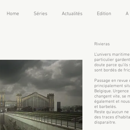
Home
Séries
Actualités
Edition
A
Rivieras
L’univers maritim
particulier garden
doute parce qu’ils 
sont bordés de fri
Passage en revue 
principalement sit
Belgique. Urgence 
changent vite, se 
également et nous 
et barbelés.
Reste qu’aucun ne r
des traces d’habit
disparaitre.