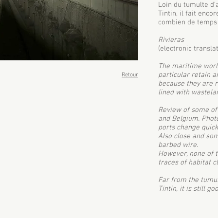
Loin du tumulte d’a
Tintin, il fait enc
combien de temps
Rivieras
(electronic transla
The maritime world
particular retain 
Retour
because they are r
lined with wastelan
Review of some of
and Belgium. Phot
ports change quick
Also close and som
barbed wire.
However, none of t
traces of habitat cl
Far from the tumult
Tintin, it is still g